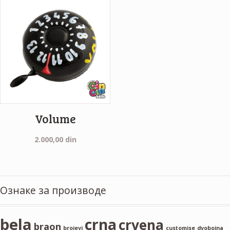
Volume
2.000,00
din
Ознаке за производе
bela
crna
crvena
braon
brojevi
customise
dvobojna