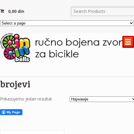
0,00
din
²
brojevi
Prikazujemo jedan rezultat