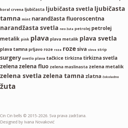
ljubičasta
ljubičasta svetla
ljubičasta
koral crvena
tamna
narandžasta fluoroscentna
mint
narandžasta svetla
petrolej
petrolej
neo žuta
plava
plava svetla
metalik
plava metalik
pink
roze
siva
plava tamna
prljavo roze
strip
roza
slova
surgery
tirkizna svetla
tačkice
tirkizna
svetlo plava
zelena
zelena fluo
zelena metalik
zelena maslinasta
zelena svetla
zelena tamna
zlatna
čokoladno
žuta
Cin Cin bells © 2015-2026. Sva prava zadržana.
Designed by Ivana Novaković