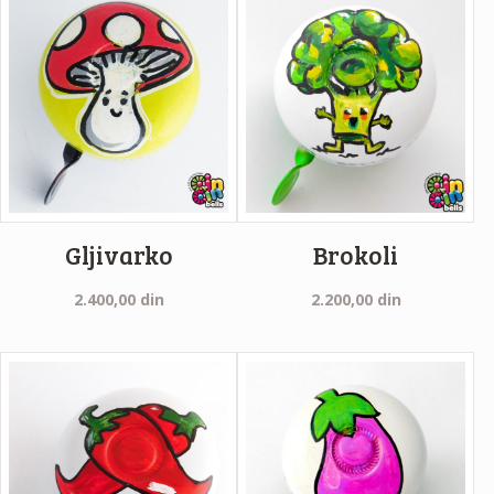
Gljivarko
Brokoli
2.400,00
din
2.200,00
din