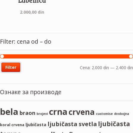
Lubenica
2.000,00
din
Filter: cena od – do
Filter
Cena:
2.000 din
—
2.400 din
Ознаке за производе
bela
crna
crvena
braon
brojevi
customise
dvobojna
ljubičasta
ljubičasta svetla
ljubičasta
koral crvena