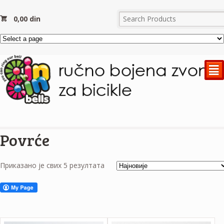
0,00
din
²
Povrće
Приказано је свих 5 резултата