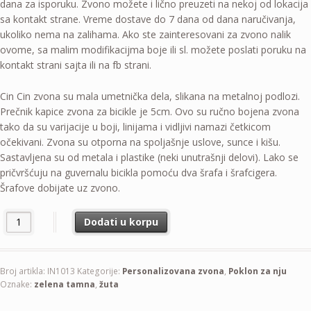
dana za isporuku. Zvono možete i lično preuzeti na nekoj od lokacija
sa kontakt strane. Vreme dostave do 7 dana od dana naručivanja,
ukoliko nema na zalihama. Ako ste zainteresovani za zvono nalik
ovome, sa malim modifikacijma boje ili sl. možete poslati poruku na
kontakt strani sajta ili na fb strani.
Cin Cin zvona su mala umetnička dela, slikana na metalnoj podlozi.
Prečnik kapice zvona za bicikle je 5cm. Ovo su ručno bojena zvona
tako da su varijacije u boji, linijama i vidljivi namazi četkicom
očekivani. Zvona su otporna na spoljašnje uslove, sunce i kišu.
Sastavljena su od metala i plastike (neki unutrašnji delovi). Lako se
pričvršćuju na guvernalu bicikla pomoću dva šrafa i šrafcigera.
Šrafove dobijate uz zvono.
Dodati u korpu
Broj artikla:
IN1013
Kategorije:
Personalizovana zvona
,
Poklon za nju
Oznake:
zelena tamna
,
žuta