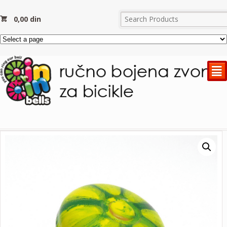
0,00
din
²